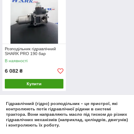
Розподiльник гiдравлiчний
SHARK PRO 190 бар
В наявності
6 082
₴
Купити
-
Гідравлічний (гідро) розподільник
це пристрої, які
контролюють потік гідравлічної рідини в системі
трактора. Вони направляють масло під тиском до різних
гідравлічних механізмів (наприклад, циліндрів, двигунів)
і контролюють їх роботу.
Основні функції: