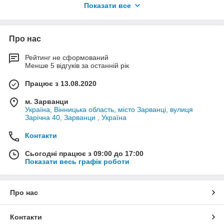
Показати все
Напрямок потоку рідини
(увімкнення/вимкнення,
зміна напрямку).
Регулювання частоти обертання
гідравлічних
Про нас
елементів (за рахунок зміни обсягу потоку).
Рейтинг не сформований
Захист системи від перевантаження
(запобіжні
Менше 5 відгуків за останній рік
клапани).
Управління декількома механізмами
одночасно
Працює з 13.08.2020
(наприклад, краном-маніпулятором і лебідкою).
м. Зарванци
Україна, Вінницька область, місто Зарванці, вулиця
Види гідророзподільників для тягачів:
Зарічна 40, Зарванци , Україна
За способом управління:
Контакти
Ручні
(важільні або кнопкові).
Електрогідравлічні
(управляються за сигналом від
Сьогодні працює з 09:00 до 17:00
ЕБУ).
Показати весь графік роботи
Пневматичні (
використовують стиснене повітря).
За кількістю секцій (шпулів):
Про нас
Односекційні (управляються одним механізмом).
Багатосекційні (для складних систем з декількома
Контакти
приводами).