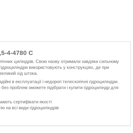
5-4-4780 C
равлічних циліндрів. Свою назву отримали завдяки сильному
 гідроциліндри використовують у конструкціях, де при
великий хід штока.
йні в експлуатації і недорогі телескопічні гідроциліндри.
 без проблем зможете підібрати і купити гідроциліндр для
 мають сертифікати якості
ію на всі види гідроциліндрів