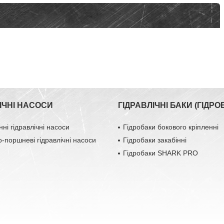
ІЧНІ НАСОСИ
ГІДРАВЛІЧНІ БАКИ (ГІДРО
ні гідравлічні насоси
Гідробаки бокового кріпленні
о-поршневі гідравлічні насоси
Гідробаки закабінні
Гідробаки SHARK PRO